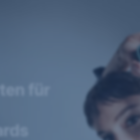
ten für
ards