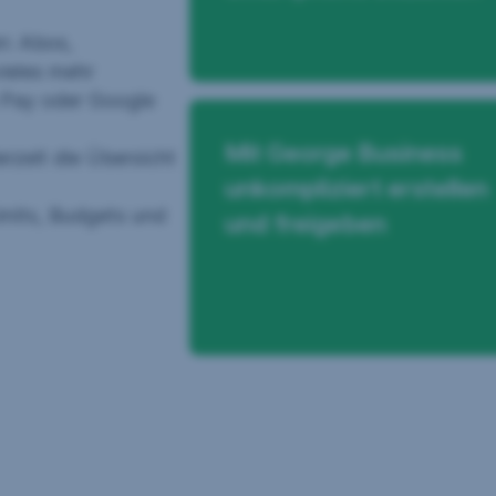
en: Abos,
ieles mehr
e Pay oder Google
Mit George Business
erzeit die Übersicht
unkompliziert erstellen
Limits, Budgets und
und freigeben