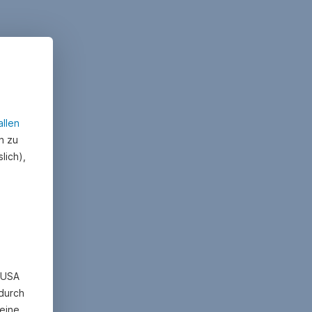
allen
n zu
lich),
n USA
 durch
eine