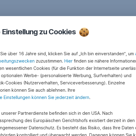
e Einstellung zu Cookies
Sie über 16 Jahre sind, klicken Sie auf „Ich bin einverstanden“, um
beitungszwecken
zuzustimmen.
Hier
finden sie nähere Informatione
n wesentlichen Cookies (für die Funktion der Internetseite unerläss
 optionalen Werbe- (personalisierte Werbung, Surfverhalten) und
ommen wir ins Tun
stik-Cookies (Nutzerverhalten, Serviceverbesserung). Einzelne
orien können Sie auch ablehnen. Ihre
e Einstellungen können Sie jederzeit ändern
.
e unserer Partnerdienste befinden sich in den USA. Nach
ssprechung des Europäischen Gerichtshofs existiert derzeit in de
angemessener Datenschutz. Es besteht das Risiko, dass Ihre Daten
hörden kontrolliert und überwacht werden. Dagegen können Sie k