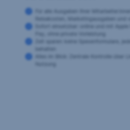
Für alle Ausgaben Ihrer Mitarbeiter:inn
Reisekosten, Marketingausgaben und v
Sofort einsetzbar: online und mit Appl
Pay, ohne private Vorleistung
Zeit sparen: keine Spesenformulare, jed
behalten
Alles im Blick: Zentrale Kontrolle über 
Nutzung