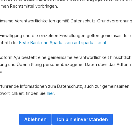
amen Rechtsmittel vorbringen.
nsame Verantwortlichkeiten gemäß Datenschutz-Grundverordnung
e Einwilligung und die einzelnen Einstellungen gelten gemeinsam für 
ftritt der
Erste Bank und Sparkassen auf sparkasse.at
.
 Adform A/S besteht eine gemeinsame Verantwortlichkeit hinsichtlich
ung und Übermittlung personenbezogener Daten über das Adform
e.
rführende Informationen zum Datenschutz, auch zur gemeinsamen
wortlichkeit, finden Sie
hier
.
len und managen Sie Ih
ards mit George Busine
Ablehnen
Ich bin einverstanden