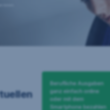
r:innen.​
Berufliche Ausgaben
ganz einfach online
rtuellen
oder mit dem
Smartphone bezahlen