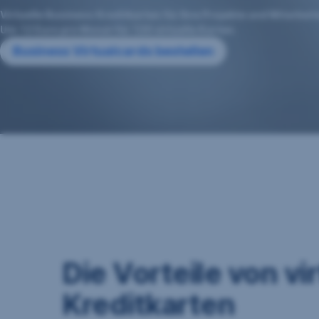
Virtuelle Business Kreditkarten für Ihre Projekte und Mitarbeite
Um 12 Euro pro Monat für 120 virtuelle Karten.​
Business Virtualcards bestellen
Die Vorteile von vi
Kreditkarten