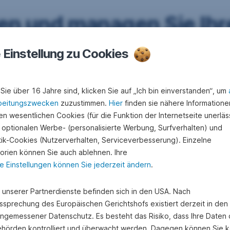
len und managen Sie Ih
ards mit George Busine
e Einstellung zu Cookies
Sie über 16 Jahre sind, klicken Sie auf „Ich bin einverstanden“, um
beitungszwecken
zuzustimmen.
Hier
finden sie nähere Informatione
n wesentlichen Cookies (für die Funktion der Internetseite unerläss
 optionalen Werbe- (personalisierte Werbung, Surfverhalten) und
stik-Cookies (Nutzerverhalten, Serviceverbesserung). Einzelne
orien können Sie auch ablehnen. Ihre
e Einstellungen können Sie jederzeit ändern
.
e unserer Partnerdienste befinden sich in den USA. Nach
ssprechung des Europäischen Gerichtshofs existiert derzeit in de
angemessener Datenschutz. Es besteht das Risiko, dass Ihre Daten
hörden kontrolliert und überwacht werden. Dagegen können Sie k