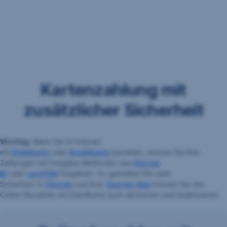
Kartenzahlung mit
zusätzlicher Sicherheit
Wichtig:
Wenn Sie im Internet
mit
Debitkarte
oder
Kreditkarte
bezahlen, müssen Sie Ihre
Zahlungen mit Freigabe-Methoden wie
George
ID
oder
cardTAN
freigeben. So genießen Sie mehr
Sicherheit. In
George
und Ihrer
George-App
können Sie das
Online-Bezahlen mit Debitkarte auch aktivieren und deaktivieren.