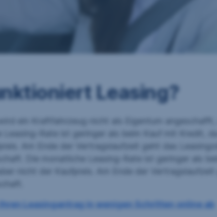
nktioniert Leasing?
ird ein Kraftfahrzeug nicht als Eigentum angeschafft,
 Leasing-Rate ist geringer als beim Kauf mit Kredit, d
preis. Am Ende der Vertragslaufzeit geht das Leasingo
chaft. Die monatliche Leasing-Rate ist geringer als be
aber nicht der Kaufpreis. Am Ende der Vertragslaufzei
chaft.
Ihren Leasingantrag in wenigen Schritten online ab