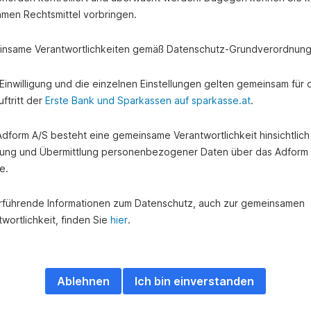
amen Rechtsmittel vorbringen.
nsame Verantwortlichkeiten gemäß Datenschutz-Grundverordnung
eg zu Ihrem Traumauto
e Einwilligung und die einzelnen Einstellungen gelten gemeinsam für 
ftritt der
Erste Bank und Sparkassen auf sparkasse.at
.
 Adform A/S besteht eine gemeinsame Verantwortlichkeit hinsichtlich
ung und Übermittlung personenbezogener Daten über das Adform
3.
e.
rführende Informationen zum Datenschutz, auch zur gemeinsamen
Digitalen
wortlichkeit, finden Sie
hier
.
Antrag
starten
Starten
Ablehnen
Ich bin einverstanden
Sie
über