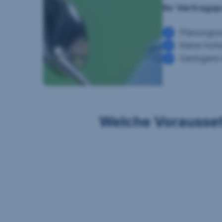
Ihr Vertrags
Planungssi
Keine hoh
Geringere
Welche Vorausset