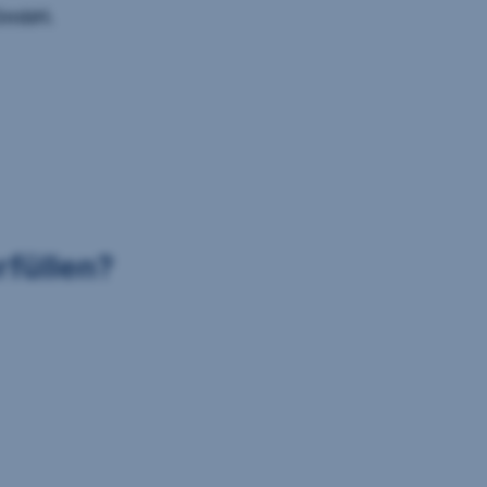
 GmbH.
rfüllen?