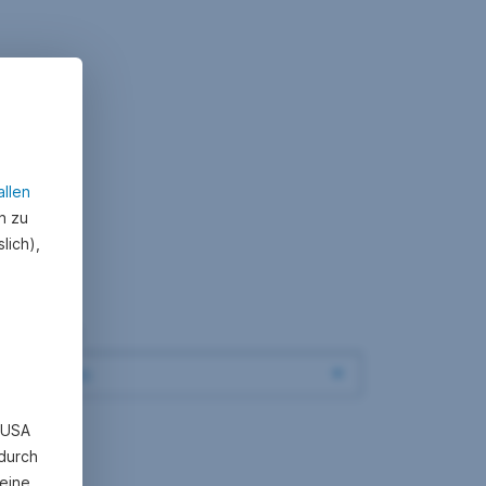
allen
n zu
lich),
n USA
 durch
eine