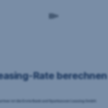
Leasing-Rate berechnen
artner ist die Erste Bank und Sparkassen Leasing GmbH.