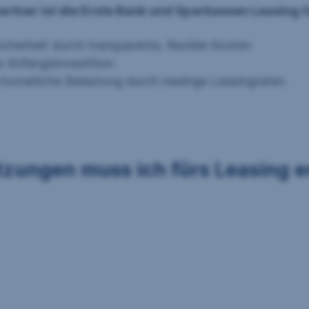
partner ist die Erste Bank und Sparkassen Leasing
cherheit durch transparente, flexible Kosten
e Anfangsinvestition
 monatliche Belastung durch niedrige Leasingraten
zungen muss ich fürs Leasing e