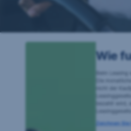
Wie fu
Beim Leasing w
Die monatliche
nicht der Kauf
Leasinggesells
bezahlt wird, 
Leasinggesells
Zeichnen Sie 