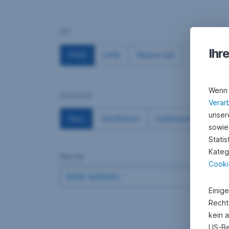
Ihr
Wenn 
Verar
unsere
sowie
Stati
Kateg
Cooki
Einig
Recht
kein 
US-Be