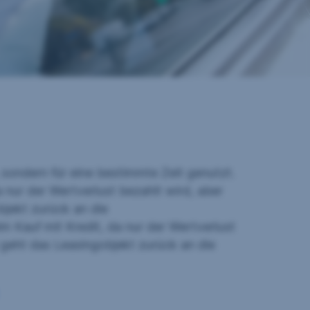
 sondern für eine bestimmte Zeit genutzt.
a nur der Wertverlust bezahlt wird, aber
bjekt zurück an die
im Kauf mit Kredit, da nur der Wertverlust
t geht das Leasingobjekt zurück an die