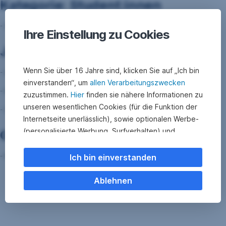
Kategorie: Student:innen
- Smiling Food
Ihre Einstellung zu Cookies
Jurypreis
Wenn Sie über 16 Jahre sind, klicken Sie auf „Ich bin
- Social Business: Cedenu
einverstanden“, um
allen Verarbeitungszwecken
- Nachfolge: Eis-Landschaft
zuzustimmen.
Hier
finden sie nähere Informationen zu
unseren wesentlichen Cookies (für die Funktion der
- GreenTech: Protect LiB
Internetseite unerlässlich), sowie optionalen Werbe-
(personalisierte Werbung, Surfverhalten) und
Gesamtsieg
Statistik-Cookies (Nutzerverhalten,
Serviceverbesserung). Einzelne Kategorien können
- NOSI
Ich bin einverstanden
Sie auch ablehnen. Ihre
Cookie Einstellungen können Sie jederzeit ändern
.
Ablehnen
Einige unserer Partnerdienste befinden sich in den
USA. Nach Rechtssprechung des Europäischen