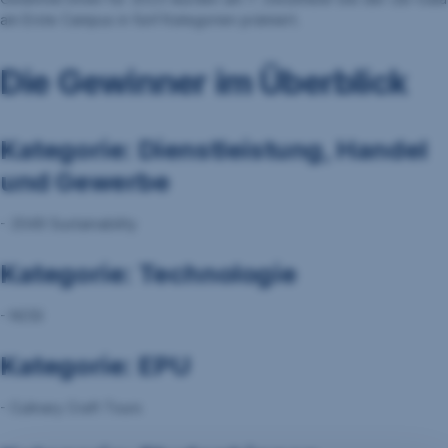
am Erste Campus in fünf Kategorien prämiert.
Die Gewinner im Überblick
Kategorie: Dienstleistung, Handel
und Gewerbe
- 2049 Sustainability
Kategorie: Technologie
- NOSI
Kategorie: EPU
- Culinary Craft Tours