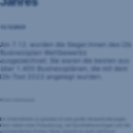
Jahres
12.12.2023
Am 7.12. wurden die Sieger:innen des i2b
Businessplan Wettbewerbs
ausgezeichnet. Sie waren die besten aus
über 1.400 Businessplänen, die mit dem
i2b-Tool 2023 angelegt wurden.
© Ines Futterknecht
Ein Unternehmen zu gründen ist eine große Herausforderungen.
Denn neben einer Finanzierung, viel Durchhaltevermögen und der
sprichwörtlichen Portion Glück, braucht es auch viel Know-