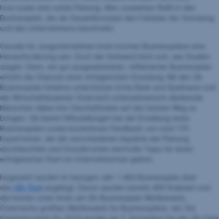
how sowie eine solide Planung. Alles zusammen fließt in den
Businessplan, der als Gesamtkonzept den Fahrplan der Gründung
und des Unternehmens beschreibt.
Gerade für Jungunternehmer:innen können Businesspläne eine
Herausforderung sein. Doch der Aufwand lohnt sich, wie Studien
zeigen. Denn, ein gut ausgearbeiteter, reflektierter Businessplan
erhöht die Chancen einer erfolgreichen Gründung. Mit der i2b
Businessplan Initiative unterstützen Erste Bank und Sparkasse und
die Wirtschaftskammer Österreich unternehmerisch-denkende
Menschen dabei ihre Geschäftsidee auf den besten Weg zu
bringen. i2b bietet Hilfestellungen bei der Erstellung eines
Businessplans sowie kostenloses Feedback von rund 170
Expert:innen, die die verschiedenen Aspekte der Planung
durchleuchten und Gründer:innen wertvolle Tipps für einen
erfolgreichen Start ins Unternehmertum geben.
Insgesamt wurden im heurigen Jahr 1.484 Businessplan über
das
i2b-Tool
angelegt. Davon wurden bereits 469 finalisiert und
die besten unter ihnen am i2b-Businessplan Wettbewerb,
Österreichs größten Wettbewerb für Businesspläne, teil. Die
Gewinner:innen für 2023 wurden am 7. Dezember bei der i2b-Gala