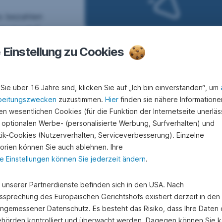
s bezahlen
tenumsatz¹
ority Pass™ Lounge-
e Einstellung zu Cookies
Frequent Traveller
Status erwerben³
Sie über 16 Jahre sind, klicken Sie auf „Ich bin einverstanden“, um
ten zu den neuen
beitungszwecken
zuzustimmen.
Hier
finden sie nähere Informatione
n wesentlichen Cookies (für die Funktion der Internetseite unerläss
 optionalen Werbe- (personalisierte Werbung, Surfverhalten) und
stik-Cookies (Nutzerverhalten, Serviceverbesserung). Einzelne
orien können Sie auch ablehnen. Ihre
e Einstellungen können Sie jederzeit ändern
.
e unserer Partnerdienste befinden sich in den USA. Nach
ssprechung des Europäischen Gerichtshofs existiert derzeit in de
iles & More Premiumcard
angemessener Datenschutz. Es besteht das Risiko, dass Ihre Daten
hörden kontrolliert und überwacht werden. Dagegen können Sie k