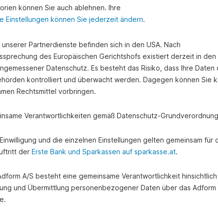
orien können Sie auch ablehnen. Ihre
e Einstellungen können Sie jederzeit ändern
.
e unserer Partnerdienste befinden sich in den USA. Nach
ssprechung des Europäischen Gerichtshofs existiert derzeit in de
angemessener Datenschutz. Es besteht das Risiko, dass Ihre Daten
hörden kontrolliert und überwacht werden. Dagegen können Sie k
amen Rechtsmittel vorbringen.
nsame Verantwortlichkeiten gemäß Datenschutz-Grundverordnung
e Einwilligung und die einzelnen Einstellungen gelten gemeinsam für 
ftritt der
Erste Bank und Sparkassen auf sparkasse.at
.
 Adform A/S besteht eine gemeinsame Verantwortlichkeit hinsichtlich
ung und Übermittlung personenbezogener Daten über das Adform
e.