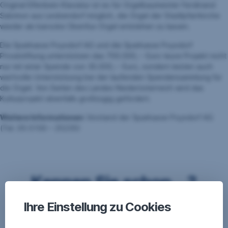
Original Elfenbein Klaviatur ist es für Orgelbau­meister Ferdinand
Salomon aus Leobendorf möglich, die Orgel der Stadtpfarrkirche
wieder als barocke Okenfus-Orgel entstehen zu lassen.
Die Sparkasse Poysdorf AG und die Sparkasse Poysdorf
Privatstiftung unterstützen das 700.000,-- Euro teure Projekt nicht
nur mit einer Spende von 30.000,-- Euro, sondern leisten auch
wertvolle Unterstützung bei der laufenden Spendensammlung für
die Orgel. Von Seiten des Landes Nieder­österreich wird das
Kulturprojekt ebenfalls großzügig gefördert.
Weitere Informationen:
Vorstand der Sparkasse Poysdorf AG
(Tel. 05 0100 – 25235)
Kennen Sie schon ...?
Ihre Einstellung zu Cookies