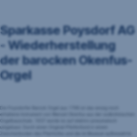
Navigation
überspringen
Sparkasse Poysdorf AG
- Wiederherstellung
der barocken Okenfus-
Orgel
Die Poysdorfer Barock Orgel aus 1796 ist das einzig noch
erhaltene Instrument von Wenzel Okenfus aus der südböhmischen
Orgelbauschule. 1937 wurde es auf elektro-pneumatisch
umgebaut. Durch einen Original-Pfeifenfund in einem
Zwischenboden des Pfarrhofes und die im Museum aufbewahrte