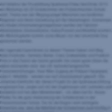
Auf Initiative der Privatstiftung Sparkasse Pöllau fand Ende 2013
ein Workshop mit 20 Schüler/innen der Polytechnischen Schule
statt. Thema war der Wegzug junger Menschen aus ländlichen
Regionen und deren Auswirkung auf die Heimatregion. Gemeinsam
mit lokalen EntscheidungsträgerInnen wurden die Faktoren
Arbeitsplätze, Kommunikation, Kultur/Freizeit und Mobilität erörtert.
Als Workshopleiter konnte Jonas Meyer von der Universität Graz
gewonnen werden.
Als regionale Expert/innen zu diesen Themen haben sich Mag.
Karin Polzhofer, Hermann Retter, Franz Grabenhafer und Fredrich
Pötz in den Dienst der Sache gestellt. Die vielen guten Ideen die
dabei entstanden sind- wie z.B. behindertengerechte
Freizeiteinrichtungen, freie Wlan-Zugang am Pöllauer Hauptplatz
oder E -Mobilität - werden nun auf Umsetzbarkeit geprüft. VDir.
Johannes Kielnhofer der dieses Projekt für die Sparkassenstiftung
organisiert hat, zeigte sich mit den Ergebnissen sehr zufrieden und
bedankte sich bei allen Mitwirkenden - vor allem bei Dir. Aloisia
Pfeifer für die gute Vorbereitung der Schüler/innen in der
Polytechnischen Schule. Die für die Region wohl wichtigste
Erkenntnis war, dass die Mehrheit der Schülerinnen auch künftig in