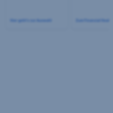
angemessener Datenschutz. Es besteht das Risiko,
dass Ihre Daten durch US-Behörden kontrolliert und
überwacht werden. Dagegen können Sie keine
Hier geht's zur Auswahl
Zum Financial Healt
wirksamen Rechtsmittel vorbringen.
Gemeinsame Verantwortlichkeiten gemäß
Datenschutz-Grundverordnung:
- Ihre Einwilligung und die einzelnen Einstellungen
gelten gemeinsam für den Webauftritt der
Erste Bank
und Sparkassen auf sparkasse.at
.
- Mit Adform A/S besteht eine gemeinsame
Verantwortlichkeit hinsichtlich Erhebung und
Übermittlung personenbezogener Daten über das
Adform Cookie.
Weiterführende Informationen zum Datenschutz,