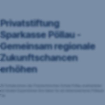
Navigation
überspringen
Privatstiftung
Sparkasse Pöllau -
Gemeinsam regionale
Zukunftschancen
erhöhen
20 Schüler/innen der Polytechnischen Schule Pöllau erarbeiteten
mit lokalen Expert/innen ihre Ideen für ein lebenswerteres Pöllauer
Tal.