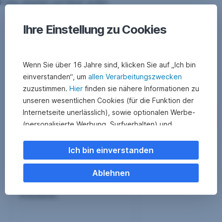
Pöllau arbeiten und leben wollen.
Ihre Einstellung zu Cookies
Kennen Sie schon ...?
Wenn Sie über 16 Jahre sind, klicken Sie auf „Ich bin
einverstanden“, um
allen Verarbeitungszwecken
zuzustimmen.
Hier
finden sie nähere Informationen zu
unseren wesentlichen Cookies (für die Funktion der
Internetseite unerlässlich), sowie optionalen Werbe-
(personalisierte Werbung, Surfverhalten) und
Statistik-Cookies (Nutzerverhalten,
Serviceverbesserung). Einzelne Kategorien können
Ich bin einverstanden
Sie auch ablehnen. Ihre
Wertpapier-Sparplan
Was bringt die Z
Cookie Einstellungen können Sie jederzeit ändern
.
Ablehnen
Mit kleinen Beträgen in Aktien,
Reden wir darüber be
ETFs, Krypto ETPs oder Fonds
Financial Health Chec
investieren.
Einige unserer Partnerdienste befinden sich in den
USA. Nach Rechtssprechung des Europäischen
Gerichtshofs existiert derzeit in den USA kein