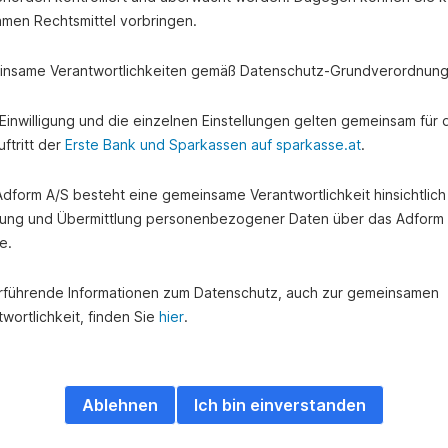
amen Rechtsmittel vorbringen.
nsame Verantwortlichkeiten gemäß Datenschutz-Grundverordnung
e Einwilligung und die einzelnen Einstellungen gelten gemeinsam für 
ftritt der
Erste Bank und Sparkassen auf sparkasse.at
.
 Adform A/S besteht eine gemeinsame Verantwortlichkeit hinsichtlich
ung und Übermittlung personenbezogener Daten über das Adform
e.
rführende Informationen zum Datenschutz, auch zur gemeinsamen
wortlichkeit, finden Sie
hier
.
Ablehnen
Ich bin einverstanden