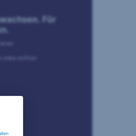
wachsen. Für
en.
lernen
r online eröffnen
allen