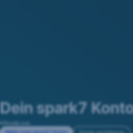
Navigation
überspringen
Dein spark7 Kont
Officially cool.
Mehr zum spark7 Konto
Termin vereinbaren