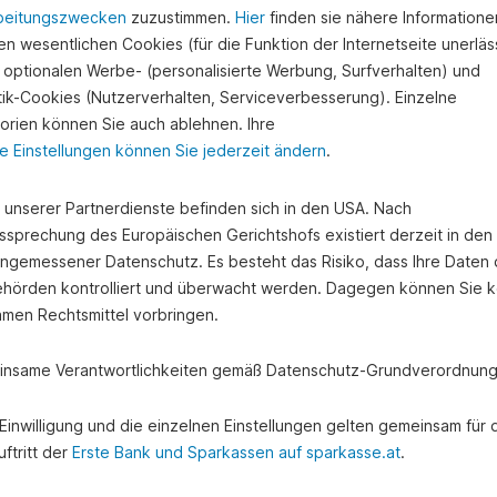
beitungszwecken
zuzustimmen.
Hier
finden sie nähere Informatione
n wesentlichen Cookies (für die Funktion der Internetseite unerläss
 optionalen Werbe- (personalisierte Werbung, Surfverhalten) und
stik-Cookies (Nutzerverhalten, Serviceverbesserung). Einzelne
orien können Sie auch ablehnen. Ihre
e Einstellungen können Sie jederzeit ändern
.
e unserer Partnerdienste befinden sich in den USA. Nach
ssprechung des Europäischen Gerichtshofs existiert derzeit in de
angemessener Datenschutz. Es besteht das Risiko, dass Ihre Daten
hörden kontrolliert und überwacht werden. Dagegen können Sie k
amen Rechtsmittel vorbringen.
nsame Verantwortlichkeiten gemäß Datenschutz-Grundverordnung
e Einwilligung und die einzelnen Einstellungen gelten gemeinsam für 
ftritt der
Erste Bank und Sparkassen auf sparkasse.at
.