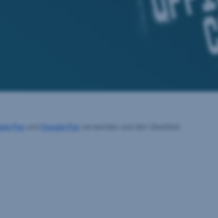
ple Pay
und
Google Pay
verwenden und den Überblick