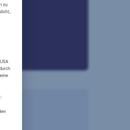
n zu
lich),
n USA
 durch
eine
:
den