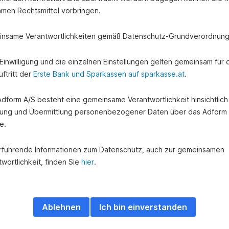
amen Rechtsmittel vorbringen.
nsame Verantwortlichkeiten gemäß Datenschutz-Grundverordnung
e Einwilligung und die einzelnen Einstellungen gelten gemeinsam für 
ftritt der
Erste Bank und Sparkassen auf sparkasse.at
.
 Adform A/S besteht eine gemeinsame Verantwortlichkeit hinsichtlich
ung und Übermittlung personenbezogener Daten über das Adform
e.
rführende Informationen zum Datenschutz, auch zur gemeinsamen
wortlichkeit, finden Sie
hier
.
Ablehnen
Ich bin einverstanden