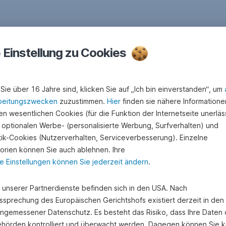
e Einstellung zu Cookies
Sie über 16 Jahre sind, klicken Sie auf „Ich bin einverstanden“, um
beitungszwecken
zuzustimmen.
Hier
finden sie nähere Informatione
n wesentlichen Cookies (für die Funktion der Internetseite unerläss
 optionalen Werbe- (personalisierte Werbung, Surfverhalten) und
stik-Cookies (Nutzerverhalten, Serviceverbesserung). Einzelne
orien können Sie auch ablehnen. Ihre
e Einstellungen können Sie jederzeit ändern
.
e unserer Partnerdienste befinden sich in den USA. Nach
ssprechung des Europäischen Gerichtshofs existiert derzeit in de
angemessener Datenschutz. Es besteht das Risiko, dass Ihre Daten
hörden kontrolliert und überwacht werden. Dagegen können Sie k