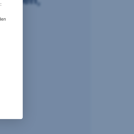
:
den