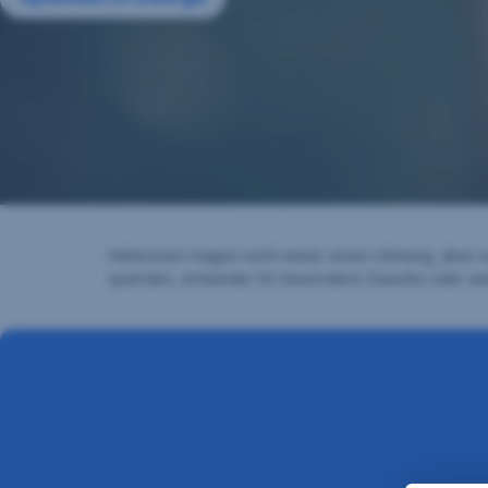
Held:innen tragen nicht immer einen Umhang, aber 
spenden, entweder für besondere Zwecke oder weil 