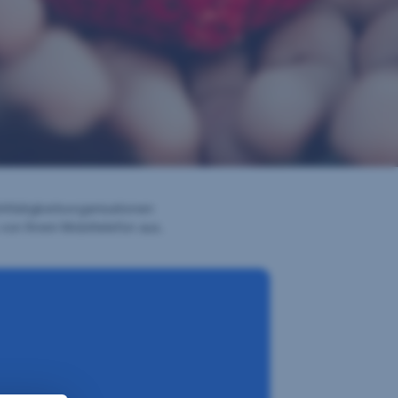
ltätigkeitsorganisationen
on Ihrem Mobiltelefon aus.