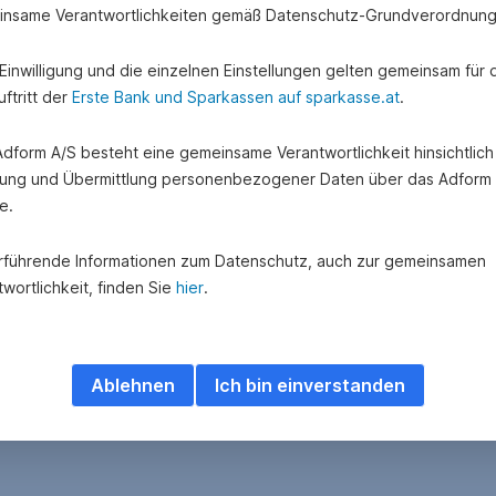
nsame Verantwortlichkeiten gemäß Datenschutz-Grundverordnung
ie Sie spenden können
e Einwilligung und die einzelnen Einstellungen gelten gemeinsam für 
ftritt der
Erste Bank und Sparkassen auf sparkasse.at
.
 Adform A/S besteht eine gemeinsame Verantwortlichkeit hinsichtlich
ung und Übermittlung personenbezogener Daten über das Adform
e.
rführende Informationen zum Datenschutz, auch zur gemeinsamen
wortlichkeit, finden Sie
hier
.
Ablehnen
Ich bin einverstanden