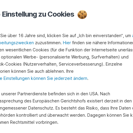
e Einstellung zu Cookies
Sie spenden möchten.
ion aus der Liste
aus. Wenn Sie die Organisation Ihrer Wahl
Sie über 16 Jahre sind, klicken Sie auf „Ich bin einverstanden“, um
läre SEPA-Überweisung
. Wir werden die Liste kontinuierlich
beitungszwecken
zuzustimmen.
Hier
finden sie nähere Informatione
spenden möchten.
n wesentlichen Cookies (für die Funktion der Internetseite unerläss
Freigeben"
.“
 optionalen Werbe- (personalisierte Werbung, Surfverhalten) und
stik-Cookies (Nutzerverhalten, Serviceverbesserung). Einzelne
orien können Sie auch ablehnen. Ihre
e Einstellungen können Sie jederzeit ändern
.
e unserer Partnerdienste befinden sich in den USA. Nach
ssprechung des Europäischen Gerichtshofs existiert derzeit in de
angemessener Datenschutz. Es besteht das Risiko, dass Ihre Daten
hörden kontrolliert und überwacht werden. Dagegen können Sie k
amen Rechtsmittel vorbringen.
e eine Liste der Organis