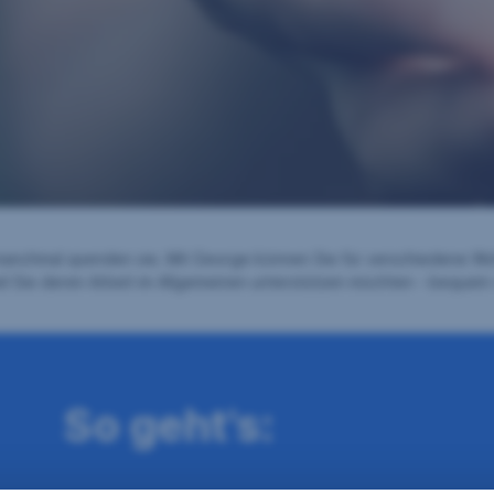
manchmal spenden sie. Mit George können Sie für verschiedene Woh
Sie deren Arbeit im Allgemeinen unterstützen möchten - bequem v
So geht's: