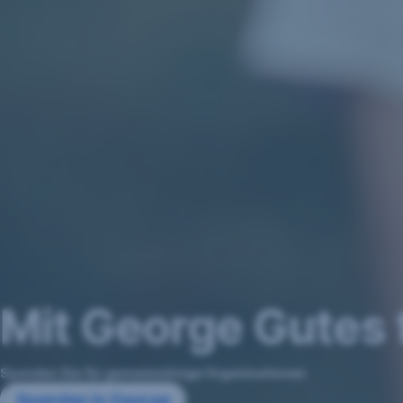
Navigation
überspringen
Mit George Gutes 
Spenden Sie für gemeinnützige Organisationen
Spenden in George