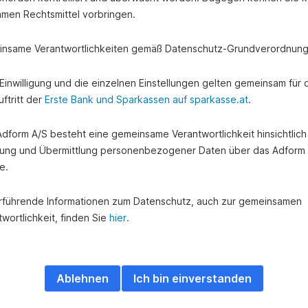
amen Rechtsmittel vorbringen.
nsame Verantwortlichkeiten gemäß Datenschutz-Grundverordnung
e Einwilligung und die einzelnen Einstellungen gelten gemeinsam für 
ftritt der
Erste Bank und Sparkassen auf sparkasse.at
.
 Adform A/S besteht eine gemeinsame Verantwortlichkeit hinsichtlich
ung und Übermittlung personenbezogener Daten über das Adform
e.
rführende Informationen zum Datenschutz, auch zur gemeinsamen
wortlichkeit, finden Sie
hier
.
Ablehnen
Ich bin einverstanden