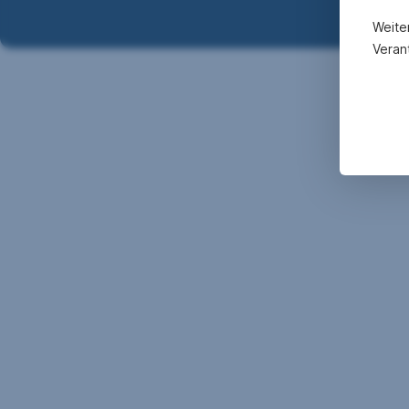
Weite
Verant