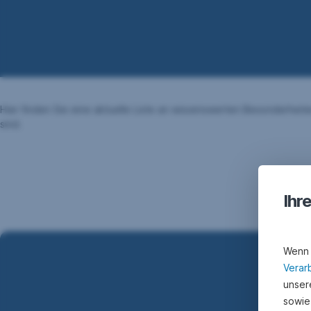
Hier finden Sie eine aktuelle Liste an wissenswerten Besonderhe
sind.
Ihr
Wenn 
Verar
unsere
sowie