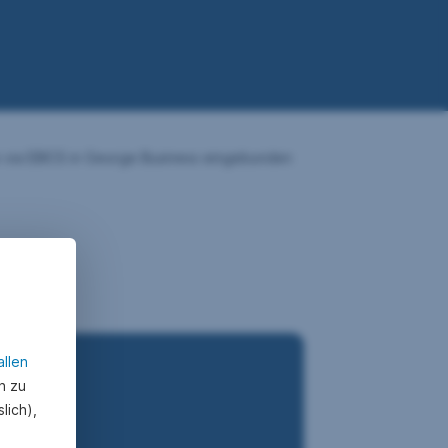
e via EBICS in George Business eingebunden
allen
n zu
lich),