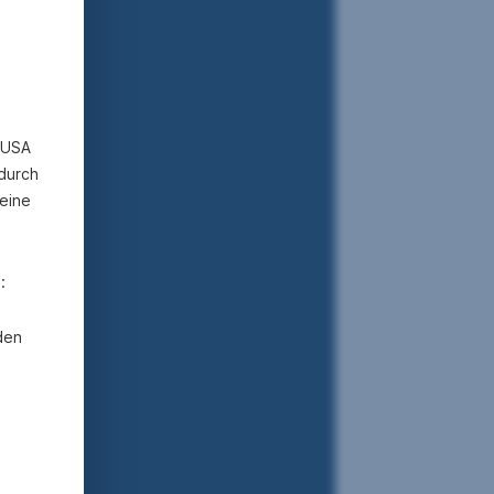
n USA
 durch
eine
:
den