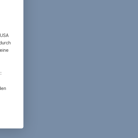
n USA
 durch
eine
:
den