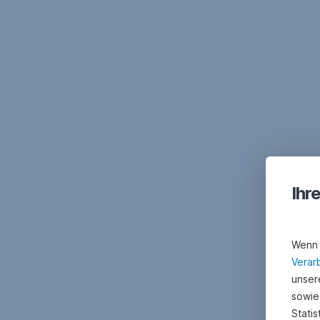
Navigation
überspringen
Ihr
Wenn 
Verar
unsere
sowie
Stati