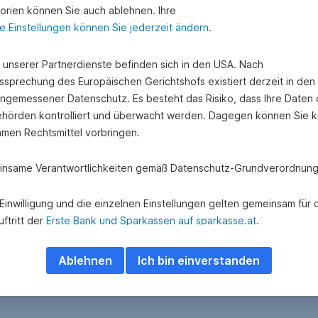
orien können Sie auch ablehnen. Ihre
e Einstellungen können Sie jederzeit ändern
.
e unserer Partnerdienste befinden sich in den USA. Nach
ssprechung des Europäischen Gerichtshofs existiert derzeit in de
angemessener Datenschutz. Es besteht das Risiko, dass Ihre Daten
hörden kontrolliert und überwacht werden. Dagegen können Sie k
amen Rechtsmittel vorbringen.
nsame Verantwortlichkeiten gemäß Datenschutz-Grundverordnung
e Einwilligung und die einzelnen Einstellungen gelten gemeinsam für 
ftritt der
Erste Bank und Sparkassen auf sparkasse.at
.
 Adform A/S besteht eine gemeinsame Verantwortlichkeit hinsichtlich
Ablehnen
Ich bin einverstanden
ung und Übermittlung personenbezogener Daten über das Adform
e.