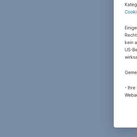
Kateg
Cooki
Einig
Recht
kein 
US-Be
wirks
Gemei
- Ihr
Webau
- Mit
Erheb
Cooki