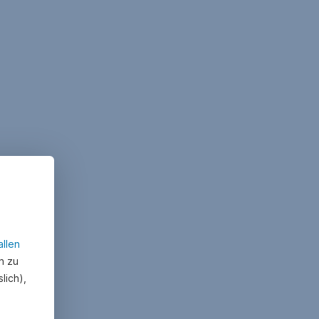
allen
n zu
lich),