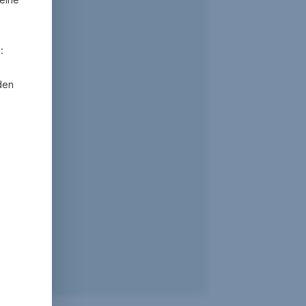
:
den