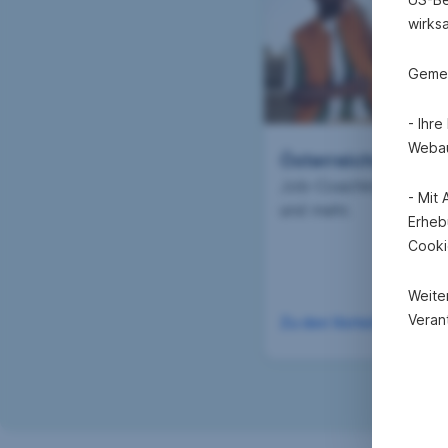
wirks
Gemei
- Ihr
Webau
Österreichweite Vo
Job-Coaching, Sprachr
- Mit
und mehr.
Erheb
Cooki
Weite
Verant
Zu den Vorteilen