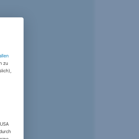
allen
n zu
lich),
n USA
 durch
eine