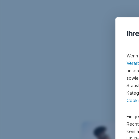
Klick
Such
Zeig
auf
dir
deine
„Österreichweite
das
spark7
Vorteile”
passende
Debitkarte,
Ihr
oder
Angebot
wenn
„Regionale
aus.
du
Wenn 
Vorteile”.
einen
Verar
unsere
Vorteil
sowie
nutzen
Stati
Kateg
möchtest.
Cooki
Einig
Recht
kein 
US-Be