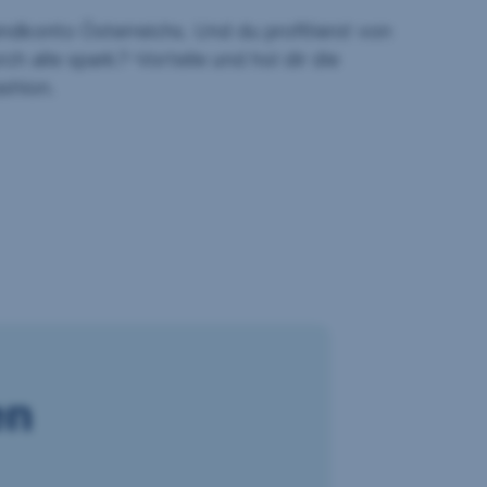
dkonto Österreichs. Und du profitierst von
ch alle spark7-Vorteile und hol dir die
shion.
Zu den Vorteilen
en