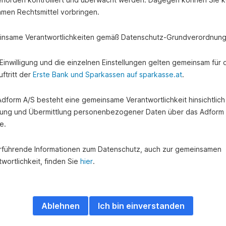
amen Rechtsmittel vorbringen.
nsame Verantwortlichkeiten gemäß Datenschutz-Grundverordnung
e Einwilligung und die einzelnen Einstellungen gelten gemeinsam für 
ftritt der
Erste Bank und Sparkassen auf sparkasse.at
.
rteile
Regionale Vorteile
eisen, Nachhilfe
Hol dir Vorteile in deiner Nähe.
 Adform A/S besteht eine gemeinsame Verantwortlichkeit hinsichtlich
ung und Übermittlung personenbezogener Daten über das Adform
e.
rführende Informationen zum Datenschutz, auch zur gemeinsamen
wortlichkeit, finden Sie
hier
.
Zu den regionalen Vorteilen
Ablehnen
Ich bin einverstanden