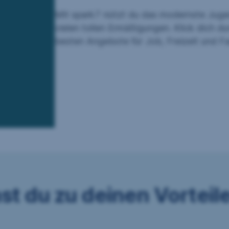
Mit spark7 nützt du das modernste Jugen
vielen tollen Ermäßigungen. Klick dich dur
besten Angebote für Job, Freizeit und Fa
t du zu deinen Vorteil