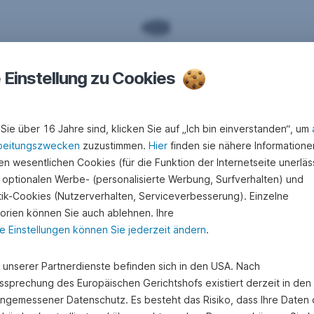
e Einstellung zu Cookies
Sie über 16 Jahre sind, klicken Sie auf „Ich bin einverstanden“, um
beitungszwecken
zuzustimmen.
Hier
finden sie nähere Informatione
n wesentlichen Cookies (für die Funktion der Internetseite unerläss
 optionalen Werbe- (personalisierte Werbung, Surfverhalten) und
stik-Cookies (Nutzerverhalten, Serviceverbesserung). Einzelne
orien können Sie auch ablehnen. Ihre
e Einstellungen können Sie jederzeit ändern
.
e unserer Partnerdienste befinden sich in den USA. Nach
ssprechung des Europäischen Gerichtshofs existiert derzeit in de
angemessener Datenschutz. Es besteht das Risiko, dass Ihre Daten