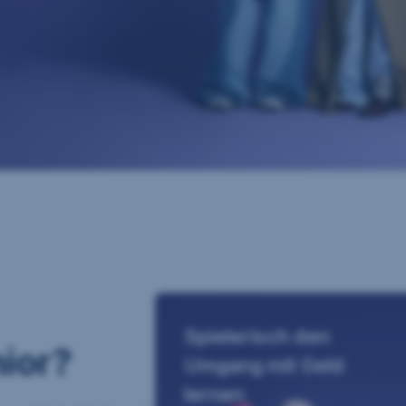
Spielerisch den
ior?
Umgang mit Geld
lernen