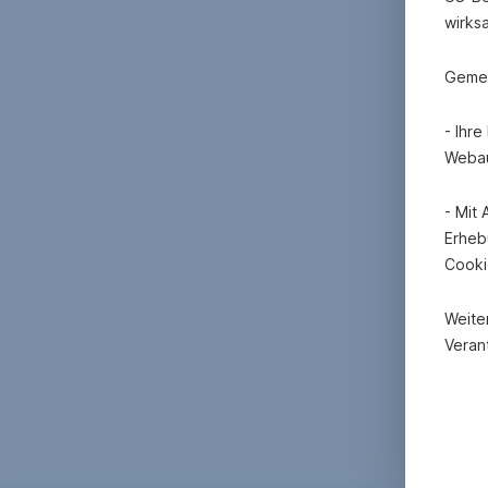
wirks
Gemei
- Ihr
Webau
- Mit
Erheb
Cooki
Weite
Verant