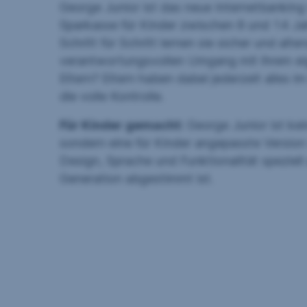
George Junior ist das neue Internetbankin
Sparkasse für Kinder zwischen 8 und 14 Jah
Schritt für Schritt lernen sie sicher und alt
verantwortungsvollen Umgang mit ihrem ei
Eltern? Eltern haben dabei jederzeit alles i
die volle Kontrolle.
Für Kinder gemacht:
George Junior ist kei
sondern eine für Kinder angepasste Version
Design, Sprache und Funktionalität speziell 
Generation abgestimmt ist.