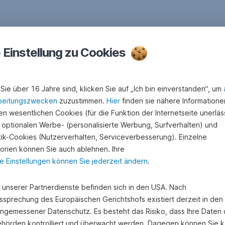
e Einstellung zu Cookies
Sie über 16 Jahre sind, klicken Sie auf „Ich bin einverstanden“, um
beitungszwecken
zuzustimmen.
Hier
finden sie nähere Informatione
n wesentlichen Cookies (für die Funktion der Internetseite unerläss
 optionalen Werbe- (personalisierte Werbung, Surfverhalten) und
stik-Cookies (Nutzerverhalten, Serviceverbesserung). Einzelne
orien können Sie auch ablehnen. Ihre
e Einstellungen können Sie jederzeit ändern
.
George ❤ Junior
e unserer Partnerdienste befinden sich in den USA. Nach
ssprechung des Europäischen Gerichtshofs existiert derzeit in de
angemessener Datenschutz. Es besteht das Risiko, dass Ihre Daten
hörden kontrolliert und überwacht werden. Dagegen können Sie k