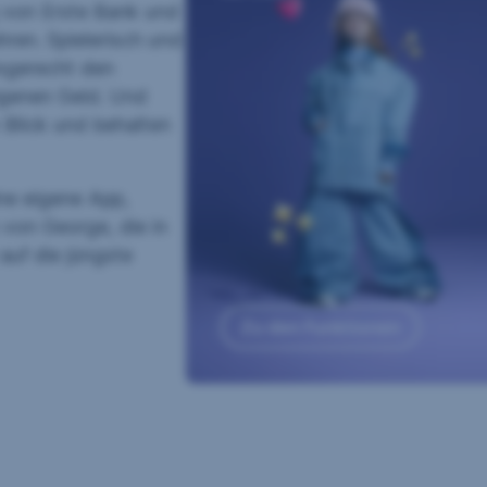
g von Erste Bank und
ren. Spielerisch und
ersgerecht den
genen Geld. Und
m Blick und behalten
ne eigene App,
 von George, die in
auf die jüngste
Zu den Funktionen