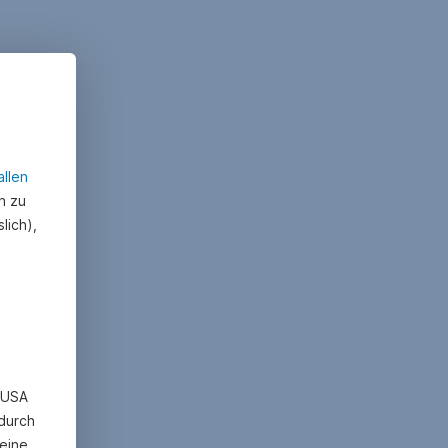
allen
n zu
lich),
n USA
 durch
eine