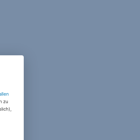
allen
n zu
lich),