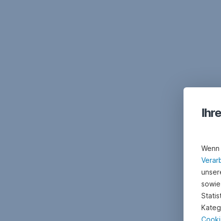
Ihr
Wenn 
Verar
unsere
sowie
Stati
Kateg
Cooki