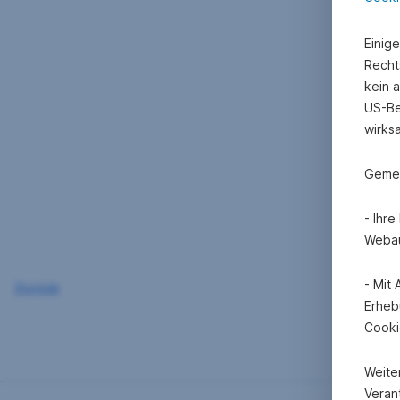
Einig
Recht
kein 
US-Be
wirks
Gemei
- Ihr
Webau
- Mit
Zurück
Erheb
Cooki
Weite
Verant