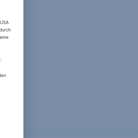
n USA
 durch
eine
:
den