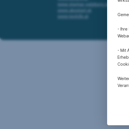
wirks
www.startup-salzburg.at
www.akostart.at
Gemei
www.tech2b.at
- Ihr
Webau
- Mit
Erheb
Cooki
Weite
Verant