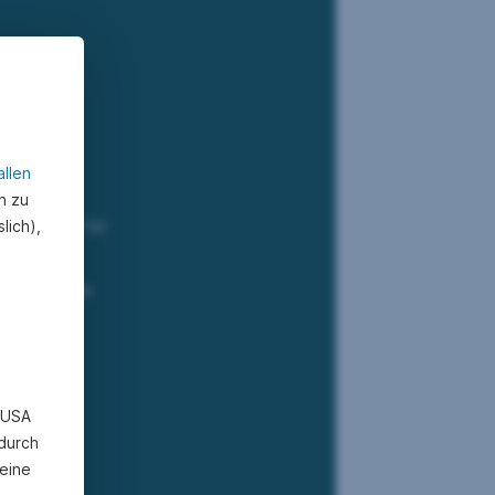
 verrät –
allen
n zu
jungen
lich),
Boot Camp“ für
alisten über
it, ihr
n USA
 durch
eine