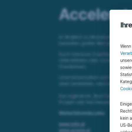
Accelerat
Ihr
Im Vergleich zu Inkubatoren legen Ac
besonders großen Wert auf den zeitli
Wenn 
Verar
Durch intensives Coaching und Know
unsere
Unternehmens stark vorangetrieben w
GründerInnen.
sowie
Stati
Unternehmensideen und Geschäftsmod
Kateg
einen bestimmten, meist auf wenige 
Cooki
Das sogenannte „Boot Camp“ endet z
Produkt oder ihre Dienstleistung vor
Einig
Recht
Weiterführende Links:
kein 
www.inits.at
US-Be
www.accent.at