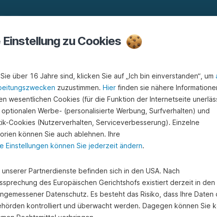
or
e Einstellung zu Cookies
celeratoren – wie die englische Übersetzung Beschleuniger bereits
chen Entwicklungsfortschritt eines Start-ups.
Sie über 16 Jahre sind, klicken Sie auf „Ich bin einverstanden“, um
beitungszwecken
zuzustimmen.
Hier
finden sie nähere Informatione
-How kann der Wachstumsprozess bereits in der Frühphase eines 
n wesentlichen Cookies (für die Funktion der Internetseite unerläss
erden. Der Aufbau eines Accelerator-Programms erinnert an ein „
 optionalen Werbe- (personalisierte Werbung, Surfverhalten) und
stik-Cookies (Nutzerverhalten, Serviceverbesserung). Einzelne
elle, die jeweils von externen Teams stammen, werden von Spezi
orien können Sie auch ablehnen. Ihre
Monate beschränkten Zeitraum betreut.
e Einstellungen können Sie jederzeit ändern
.
umeist in Demo-Days. Die Gründer-Teams haben dort die Gelegenhe
 potenziellen Investoren zu präsentieren.
e unserer Partnerdienste befinden sich in den USA. Nach
ssprechung des Europäischen Gerichtshofs existiert derzeit in de
angemessener Datenschutz. Es besteht das Risiko, dass Ihre Daten
hörden kontrolliert und überwacht werden. Dagegen können Sie k