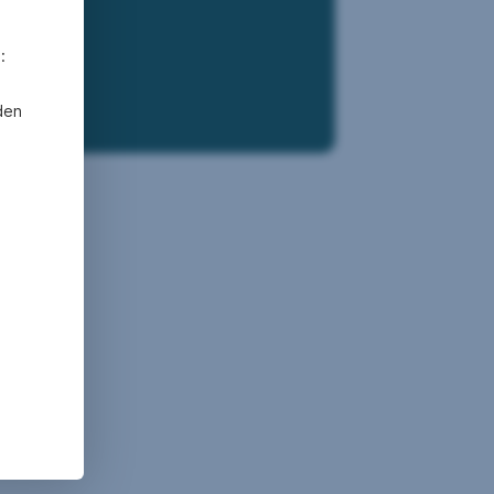
:
den