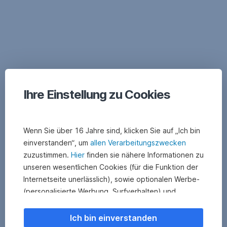
Ihre Einstellung zu Cookies
Wenn Sie über 16 Jahre sind, klicken Sie auf „Ich bin
einverstanden“, um
allen Verarbeitungszwecken
zuzustimmen.
Hier
finden sie nähere Informationen zu
unseren wesentlichen Cookies (für die Funktion der
Internetseite unerlässlich), sowie optionalen Werbe-
(personalisierte Werbung, Surfverhalten) und
Statistik-Cookies (Nutzerverhalten,
Serviceverbesserung). Einzelne Kategorien können
Ich bin einverstanden