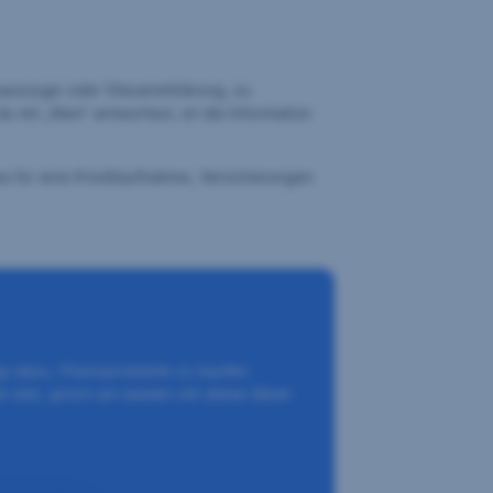
toauszüge oder Steuererklärung, zu
 mit „Nein“ antwortest, ist die Information
twa für eine Kreditaufnahme, Versicherungen
ng dazu, Finanzprodukte zu kaufen.
 bist, sprich am besten mit deiner Bank-