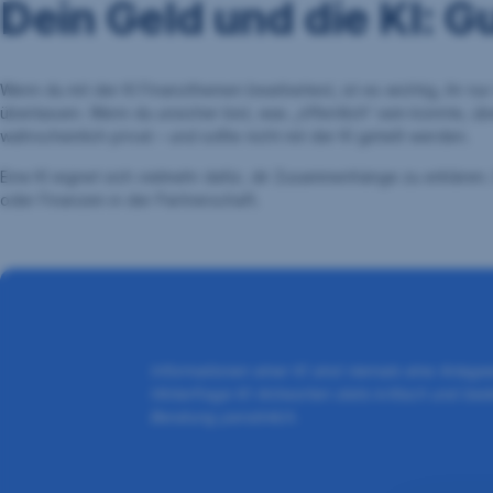
Dein Geld und die KI: G
Wenn du mit der KI Finanzthemen bearbeitest, ist es wichtig, ihr n
überlassen. Wenn du unsicher bist, was „öffentlich“ sein könnte, ü
wahrscheinlich privat – und sollte nicht mit der KI geteilt werden.
Eine KI eignet sich vielmehr dafür, dir Zusammenhänge zu erklären.
oder Finanzen in der Partnerschaft.
Informationen einer KI sind niemals eine Anla
Hinterfrage KI-Antworten stets kritisch und be
Beratung persönlich.