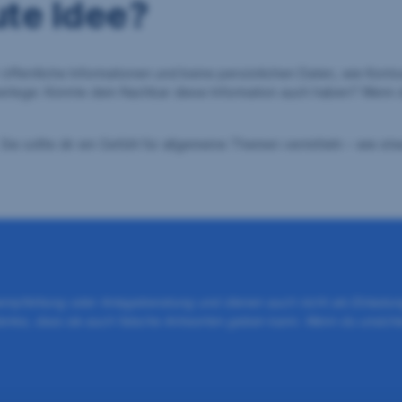
ute Idee?
ur öffentliche Informationen und keine persönlichen Daten, wie Kon
berlege: Könnte dein Nachbar diese Information auch haben? Wenn du
 Sie sollte dir ein Gefühl für allgemeine Themen vermitteln – wie e
geempfehlung oder Anlageberatung und dienen auch nicht als Einladu
denke, dass sie auch falsche Antworten geben kann. Wenn du unsicher