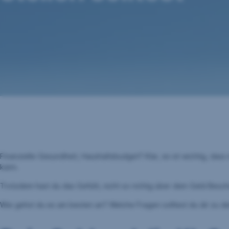
Finanzielle Gesundheit, Haushaltsbudget? Klar, es ist wichtig, dass
kann.
Trotzdem hast du das Gefühl, nicht so richtig über dein Geld Besc
Wie gehst du es am besten an? Welche Fragen solltest du dir zu d