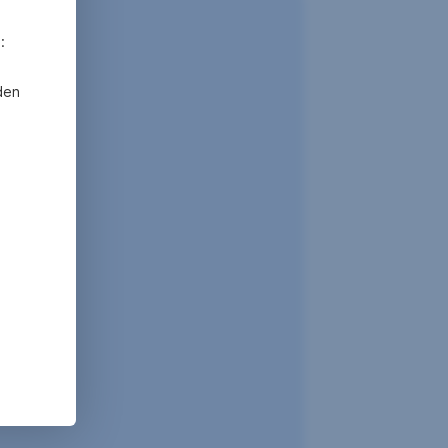
:
den