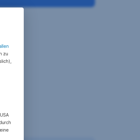
allen
n zu
lich),
n USA
 durch
eine