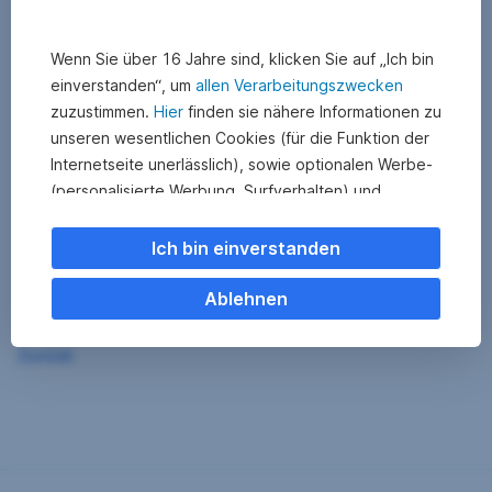
Wenn Sie über 16 Jahre sind, klicken Sie auf „Ich bin
einverstanden“, um
allen Verarbeitungszwecken
zuzustimmen.
Hier
finden sie nähere Informationen zu
unseren wesentlichen Cookies (für die Funktion der
Internetseite unerlässlich), sowie optionalen Werbe-
(personalisierte Werbung, Surfverhalten) und
Statistik-Cookies (Nutzerverhalten,
Serviceverbesserung). Einzelne Kategorien können
Ich bin einverstanden
Sie auch ablehnen. Ihre
Cookie Einstellungen können Sie jederzeit ändern
.
Ablehnen
Einige unserer Partnerdienste befinden sich in den
Zurück
USA. Nach Rechtssprechung des Europäischen
Gerichtshofs existiert derzeit in den USA kein
angemessener Datenschutz. Es besteht das Risiko,
dass Ihre Daten durch US-Behörden kontrolliert und
überwacht werden. Dagegen können Sie keine