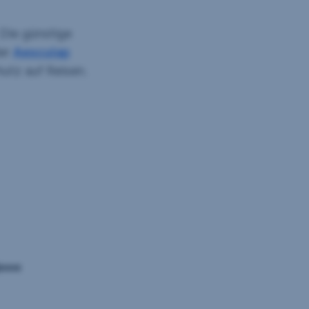
 Die günstige
der
Aesculap
utz auf Reisen.