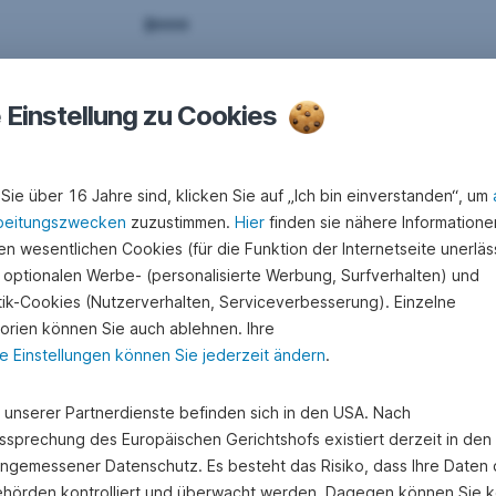
e Einstellung zu Cookies
Sie über 16 Jahre sind, klicken Sie auf „Ich bin einverstanden“, um
beitungszwecken
zuzustimmen.
Hier
finden sie nähere Informatione
n wesentlichen Cookies (für die Funktion der Internetseite unerläss
es zum Betrieblichen K
 optionalen Werbe- (personalisierte Werbung, Surfverhalten) und
stik-Cookies (Nutzerverhalten, Serviceverbesserung). Einzelne
orien können Sie auch ablehnen. Ihre
e Einstellungen können Sie jederzeit ändern
.
e unserer Partnerdienste befinden sich in den USA. Nach
ssprechung des Europäischen Gerichtshofs existiert derzeit in de
angemessener Datenschutz. Es besteht das Risiko, dass Ihre Daten
hörden kontrolliert und überwacht werden. Dagegen können Sie k