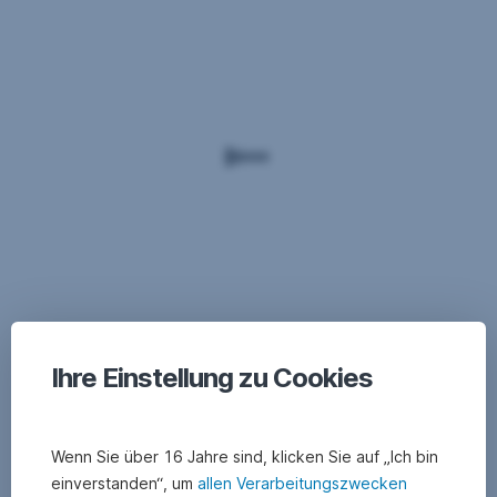
Geschenke
Hauptplatz
5
8630
Mariazell
Ihre Einstellung zu Cookies
Web:
www.digitalbild.co.at
Wenn Sie über 16 Jahre sind, klicken Sie auf „Ich bin
einverstanden“, um
allen Verarbeitungszwecken