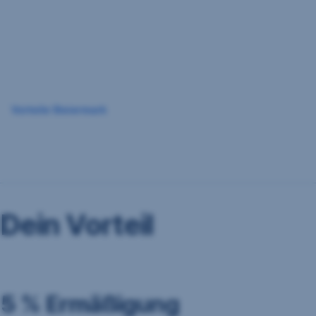
Navigation
überspringen
Vorteile Steiermark
Dein Vorteil
5 % Ermäßigung