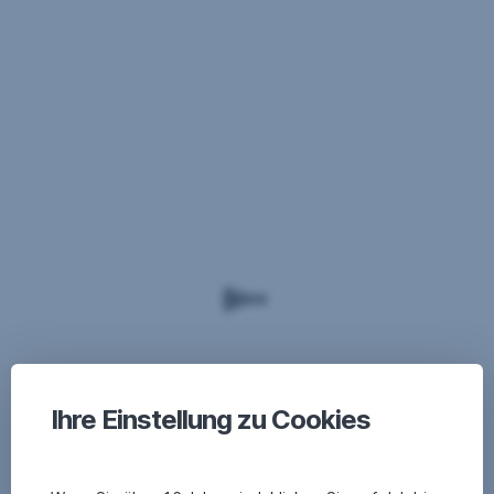
Ihre Einstellung zu Cookies