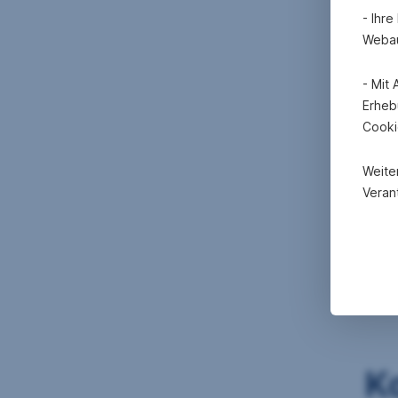
- Ihr
Webau
- Mit
Erheb
Cooki
Weite
Verant
K