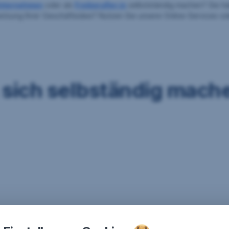
nternehmen
oder als
Freiberufler:in
selbstständig machen? Sie h
etzung Ihrer Geschäftsidee? Nutzen Sie unsere Online-Services ode
n sich selbständig mach