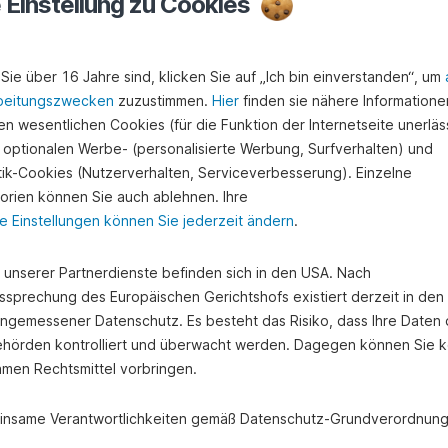
e Einstellung zu Cookies
Sie über 16 Jahre sind, klicken Sie auf „Ich bin einverstanden“, um
beitungszwecken
zuzustimmen.
Hier
finden sie nähere Informatione
n wesentlichen Cookies (für die Funktion der Internetseite unerläss
 optionalen Werbe- (personalisierte Werbung, Surfverhalten) und
stik-Cookies (Nutzerverhalten, Serviceverbesserung). Einzelne
orien können Sie auch ablehnen. Ihre
e Einstellungen können Sie jederzeit ändern
.
e unserer Partnerdienste befinden sich in den USA. Nach
ssprechung des Europäischen Gerichtshofs existiert derzeit in de
nd bereits selbständig?
angemessener Datenschutz. Es besteht das Risiko, dass Ihre Daten
hörden kontrolliert und überwacht werden. Dagegen können Sie k
amen Rechtsmittel vorbringen.
nsame Verantwortlichkeiten gemäß Datenschutz-Grundverordnung