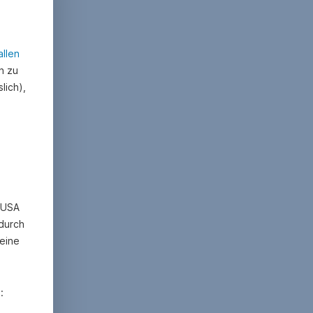
allen
n zu
lich),
n USA
 durch
eine
: