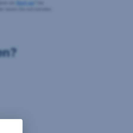
aben ein
Start-up
? Sie
r lassen Sie sich beraten.
en?