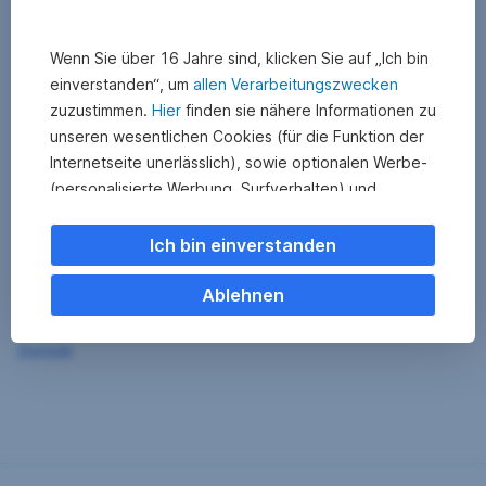
Wenn Sie über 16 Jahre sind, klicken Sie auf „Ich bin
einverstanden“, um
allen Verarbeitungszwecken
zuzustimmen.
Hier
finden sie nähere Informationen zu
unseren wesentlichen Cookies (für die Funktion der
Internetseite unerlässlich), sowie optionalen Werbe-
(personalisierte Werbung, Surfverhalten) und
Statistik-Cookies (Nutzerverhalten,
Serviceverbesserung). Einzelne Kategorien können
Ich bin einverstanden
Sie auch ablehnen. Ihre
Cookie Einstellungen können Sie jederzeit ändern
.
Ablehnen
Einige unserer Partnerdienste befinden sich in den
Zurück
USA. Nach Rechtssprechung des Europäischen
Gerichtshofs existiert derzeit in den USA kein
angemessener Datenschutz. Es besteht das Risiko,
dass Ihre Daten durch US-Behörden kontrolliert und
überwacht werden. Dagegen können Sie keine