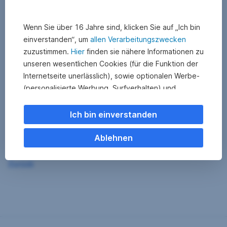
Wenn Sie über 16 Jahre sind, klicken Sie auf „Ich bin
einverstanden“, um
allen Verarbeitungszwecken
zuzustimmen.
Hier
finden sie nähere Informationen zu
unseren wesentlichen Cookies (für die Funktion der
Internetseite unerlässlich), sowie optionalen Werbe-
(personalisierte Werbung, Surfverhalten) und
Statistik-Cookies (Nutzerverhalten,
Serviceverbesserung). Einzelne Kategorien können
Ich bin einverstanden
Sie auch ablehnen. Ihre
Cookie Einstellungen können Sie jederzeit ändern
.
Ablehnen
Einige unserer Partnerdienste befinden sich in den
Zurück
USA. Nach Rechtssprechung des Europäischen
Gerichtshofs existiert derzeit in den USA kein
angemessener Datenschutz. Es besteht das Risiko,
dass Ihre Daten durch US-Behörden kontrolliert und
überwacht werden. Dagegen können Sie keine