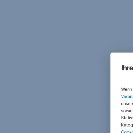
Ihr
Wenn 
Verar
unsere
sowie
Stati
Kateg
Cooki