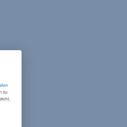
allen
n zu
lich),