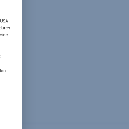
n USA
 durch
eine
:
den