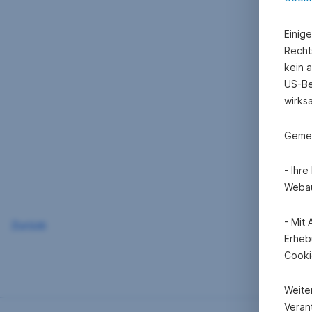
Einig
Recht
kein 
US-Be
wirks
Gemei
- Ihr
Webau
- Mit
Zurück
Erheb
Cooki
Weite
Verant