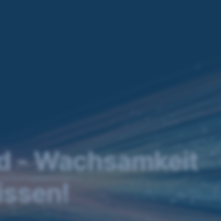
ud - Wachsamkeit
issen!