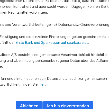
angemessener Datenschutz. Es besteht das Risiko, dass Ihre Daten
hörden kontrolliert und überwacht werden. Dagegen können Sie k
amen Rechtsmittel vorbringen.
nsame Verantwortlichkeiten gemäß Datenschutz-Grundverordnung
e Einwilligung und die einzelnen Einstellungen gelten gemeinsam für 
ftritt der
Erste Bank und Sparkassen auf sparkasse.at
.
 Adform A/S besteht eine gemeinsame Verantwortlichkeit hinsichtlich
ung und Übermittlung personenbezogener Daten über das Adform
e.
te Sie auch interessier
rführende Informationen zum Datenschutz, auch zur gemeinsamen
wortlichkeit, finden Sie
hier
.
Ablehnen
Ich bin einverstanden