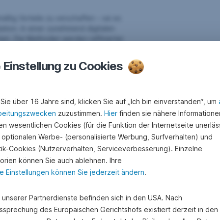
mäßig Vorteile zu verschaffen – sei es
ation. In einer zunehmend digitalen
en. Die Methoden werden raffinierter
 Webinar erfahren Sie, wie Sie Risiken
e Einstellung zu Cookies
kungen
Sie über 16 Jahre sind, klicken Sie auf „Ich bin einverstanden“, um
beitungszwecken
zuzustimmen.
Hier
finden sie nähere Informatione
n wesentlichen Cookies (für die Funktion der Internetseite unerläss
 optionalen Werbe- (personalisierte Werbung, Surfverhalten) und
stik-Cookies (Nutzerverhalten, Serviceverbesserung). Einzelne
orien können Sie auch ablehnen. Ihre
e Einstellungen können Sie jederzeit ändern
.
nk
e unserer Partnerdienste befinden sich in den USA. Nach
d Erste Group
ssprechung des Europäischen Gerichtshofs existiert derzeit in de
n Österreich