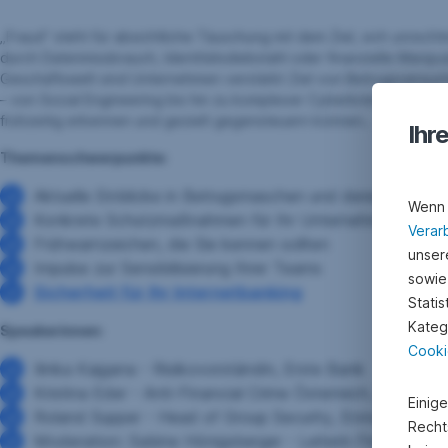
„Fraud“ steht für absichtliche Täuschung mit dem Ziel, sich unrecht
durch Datenmissbrauch, Identitätsdiebstahl oder finanzielle Manipul
Geschäftswelt sind Unternehmen verstärkt Ziel von Betrugsversuch
– von Social Engineering bis hin zu komplexer Cyberkriminalität. Im
frühzeitig erkennen und gezielt gegensteuern können..
Ihr
Themenschwerpunkte:
Aktuelle Einblicke in Betrugsmaschen und deren Auswir
Wenn 
Konkrete Schutzmaßnahmen für Ihr Unternehmen
Verar
Frühwarnzeichen, die Sie kennen sollten
unsere
Impulse zur Sensibilisierung Ihrer Teams
sowie
Sicherheit für Ihr Internetbanking
Stati
Kateg
Speakerinnen:
Cooki
Ilinka Kajgana - Risikovorständin, Erste Bank
Kristina Eder - Anti-Financial Crime Österreich, Erste Ba
Einig
Roland Supper - Head of Group Security, Erste Bank un
Recht
Moderation: Sabine Hönigsberger - Leiterin Firmenkunde