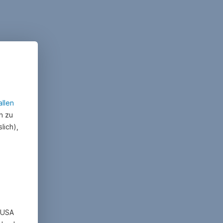
allen
n zu
lich),
n USA