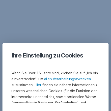
nur
mit
Sparbuch
und
Bitte
Unterschrift
wählen
möglich.
Sie
die
gewünschte
Sparkasse
Ihre Einstellung zu Cookies
aus.
Wenn Sie über 16 Jahre sind, klicken Sie auf „Ich bin
einverstanden“, um
allen Verarbeitungszwecken
zuzustimmen.
Hier
finden sie nähere Informationen zu
unseren wesentlichen Cookies (für die Funktion der
Internetseite unerlässlich), sowie optionalen Werbe-
(personalisierte Werbung, Surfverhalten) und
Statistik-Cookies (Nutzerverhalten,