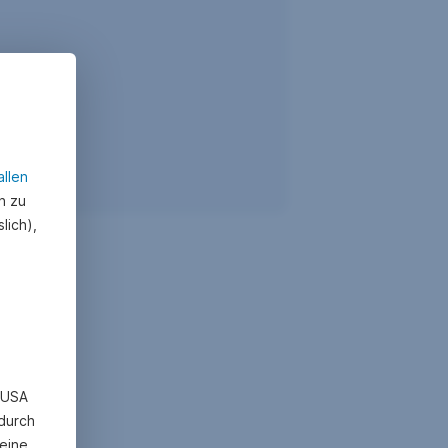
allen
n zu
lich),
n USA
 durch
eine