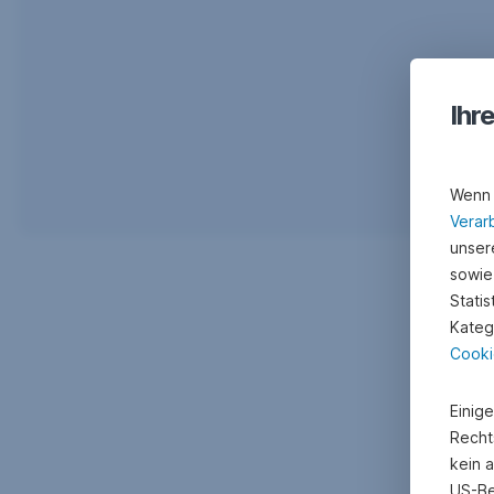
Ihr
Wenn 
Verar
unsere
sowie
Stati
Kateg
Cooki
Einig
Recht
kein 
US-Be