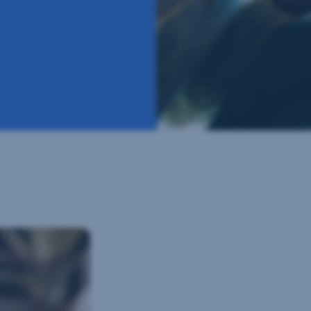
QR-
Code
scannen