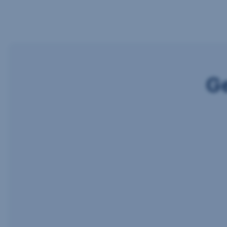
G
George
Junior