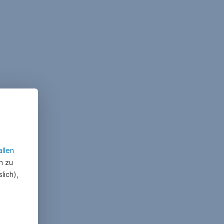
allen
n zu
lich),