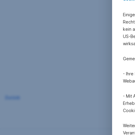
Einig
Recht
kein 
US-Be
wirks
Gemei
- Ihr
Webau
- Mit
Zurück
Erheb
Cooki
Weite
Verant