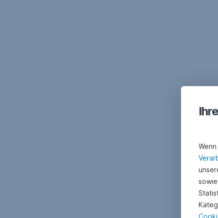
Ihr
Wenn 
Verar
unsere
sowie
Stati
Kateg
Cooki