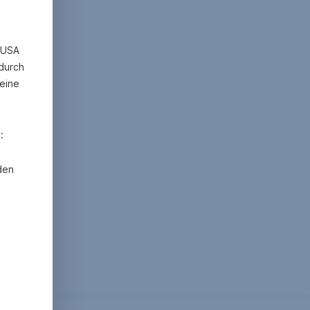
n USA
 durch
eine
:
den