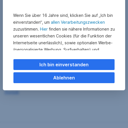
Wenn Sie über 16 Jahre sind, klicken Sie auf „Ich bin
einverstanden“, um
allen Verarbeitungszwecken
zuzustimmen.
Hier
finden sie nähere Informationen zu
unseren wesentlichen Cookies (für die Funktion der
Internetseite unerlässlich), sowie optionalen Werbe-
(personalisierte Werbung, Surfverhalten) und
Statistik-Cookies (Nutzerverhalten,
Serviceverbesserung). Einzelne Kategorien können
Ich bin einverstanden
Sie auch ablehnen. Ihre
Cookie Einstellungen können Sie jederzeit ändern
.
Ablehnen
Einige unserer Partnerdienste befinden sich in den
Zurück
USA. Nach Rechtssprechung des Europäischen
Gerichtshofs existiert derzeit in den USA kein
angemessener Datenschutz. Es besteht das Risiko,
dass Ihre Daten durch US-Behörden kontrolliert und
überwacht werden. Dagegen können Sie keine