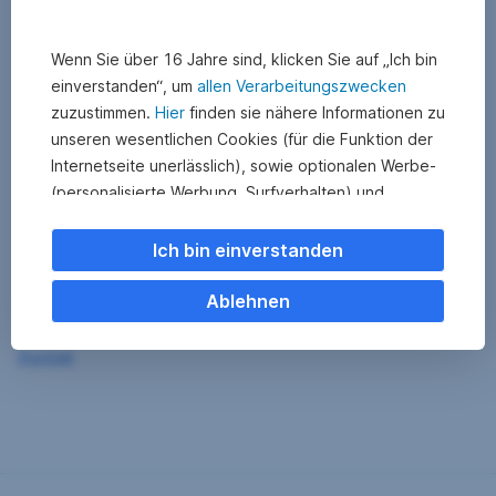
Wenn Sie über 16 Jahre sind, klicken Sie auf „Ich bin
einverstanden“, um
allen Verarbeitungszwecken
zuzustimmen.
Hier
finden sie nähere Informationen zu
unseren wesentlichen Cookies (für die Funktion der
Internetseite unerlässlich), sowie optionalen Werbe-
(personalisierte Werbung, Surfverhalten) und
Statistik-Cookies (Nutzerverhalten,
Serviceverbesserung). Einzelne Kategorien können
Ich bin einverstanden
Sie auch ablehnen. Ihre
Cookie Einstellungen können Sie jederzeit ändern
.
Ablehnen
Einige unserer Partnerdienste befinden sich in den
Zurück
USA. Nach Rechtssprechung des Europäischen
Gerichtshofs existiert derzeit in den USA kein
angemessener Datenschutz. Es besteht das Risiko,
dass Ihre Daten durch US-Behörden kontrolliert und
überwacht werden. Dagegen können Sie keine