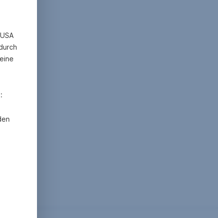
n USA
 durch
eine
:
den