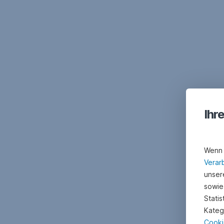
Ihr
Wenn 
Verar
unsere
sowie
Stati
Kateg
Cooki