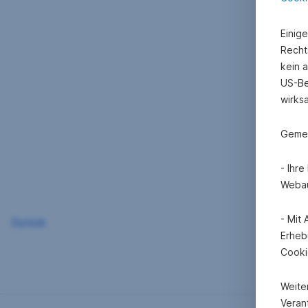
Einig
Recht
kein 
US-Be
wirks
Gemei
- Ihr
Webau
- Mit
Zurück
Erheb
Cooki
Weite
Verant