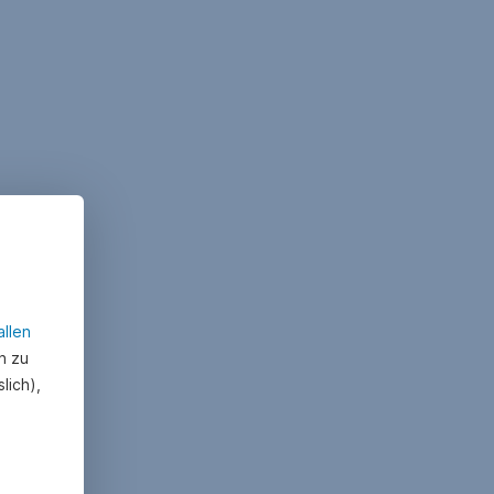
allen
n zu
lich),