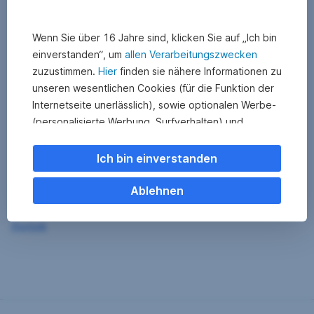
Wenn Sie über 16 Jahre sind, klicken Sie auf „Ich bin
einverstanden“, um
allen Verarbeitungszwecken
zuzustimmen.
Hier
finden sie nähere Informationen zu
unseren wesentlichen Cookies (für die Funktion der
Internetseite unerlässlich), sowie optionalen Werbe-
(personalisierte Werbung, Surfverhalten) und
Statistik-Cookies (Nutzerverhalten,
Serviceverbesserung). Einzelne Kategorien können
Ich bin einverstanden
Sie auch ablehnen. Ihre
Cookie Einstellungen können Sie jederzeit ändern
.
Ablehnen
Einige unserer Partnerdienste befinden sich in den
Zurück
USA. Nach Rechtssprechung des Europäischen
Gerichtshofs existiert derzeit in den USA kein
angemessener Datenschutz. Es besteht das Risiko,
dass Ihre Daten durch US-Behörden kontrolliert und
überwacht werden. Dagegen können Sie keine