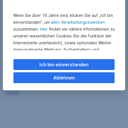
Wenn Sie über 16 Jahre sind, klicken Sie auf „Ich bin
einverstanden“, um
allen Verarbeitungszwecken
zuzustimmen.
Hier
finden sie nähere Informationen zu
unseren wesentlichen Cookies (für die Funktion der
Internetseite unerlässlich), sowie optionalen Werbe-
(personalisierte Werbung, Surfverhalten) und
Statistik-Cookies (Nutzerverhalten,
Serviceverbesserung). Einzelne Kategorien können
Ich bin einverstanden
Sie auch ablehnen. Ihre
Cookie Einstellungen können Sie jederzeit ändern
.
Ablehnen
Einige unserer Partnerdienste befinden sich in den
Zurück
USA. Nach Rechtssprechung des Europäischen
Gerichtshofs existiert derzeit in den USA kein
angemessener Datenschutz. Es besteht das Risiko,
dass Ihre Daten durch US-Behörden kontrolliert und
überwacht werden. Dagegen können Sie keine