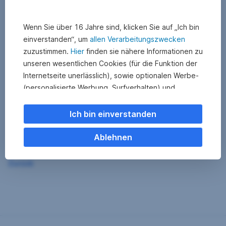
Wenn Sie über 16 Jahre sind, klicken Sie auf „Ich bin
einverstanden“, um
allen Verarbeitungszwecken
zuzustimmen.
Hier
finden sie nähere Informationen zu
unseren wesentlichen Cookies (für die Funktion der
Internetseite unerlässlich), sowie optionalen Werbe-
(personalisierte Werbung, Surfverhalten) und
Statistik-Cookies (Nutzerverhalten,
Serviceverbesserung). Einzelne Kategorien können
Ich bin einverstanden
Sie auch ablehnen. Ihre
Cookie Einstellungen können Sie jederzeit ändern
.
Ablehnen
Einige unserer Partnerdienste befinden sich in den
Zurück
USA. Nach Rechtssprechung des Europäischen
Gerichtshofs existiert derzeit in den USA kein
angemessener Datenschutz. Es besteht das Risiko,
dass Ihre Daten durch US-Behörden kontrolliert und
überwacht werden. Dagegen können Sie keine