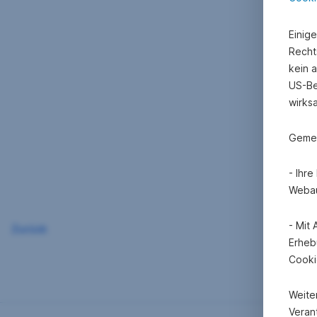
Einig
Recht
kein 
US-Be
wirks
Gemei
- Ihr
Webau
- Mit
Zurück
Erheb
Cooki
Weite
Verant