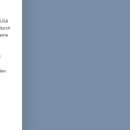
n USA
 durch
eine
:
den