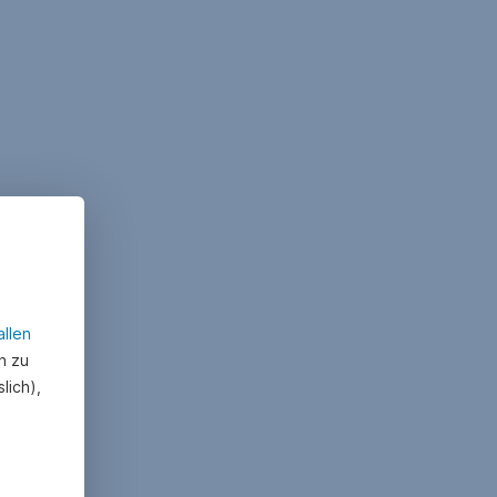
allen
n zu
lich),