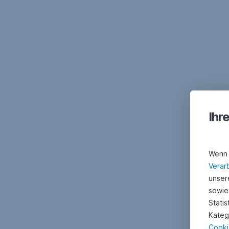
Ihr
Wenn 
Verar
unsere
sowie
Stati
Kateg
Cooki