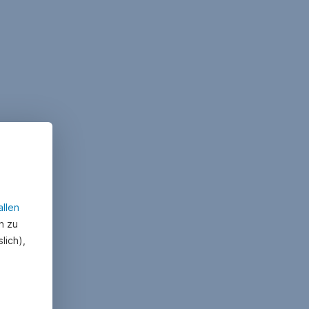
allen
n zu
lich),