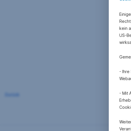
Einig
Recht
kein 
US-Be
wirks
Gemei
- Ihr
Webau
- Mit
Zurück
Erheb
Cooki
Weite
Verant