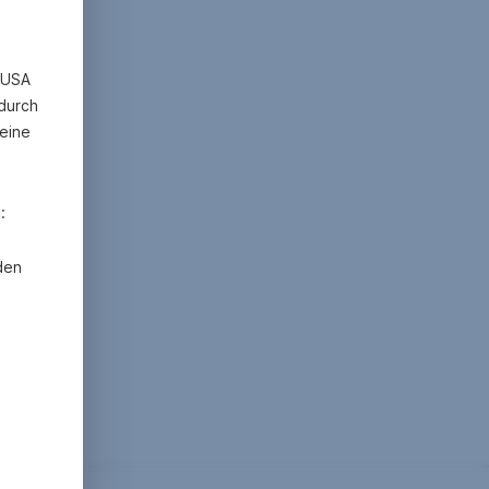
n USA
 durch
eine
:
den