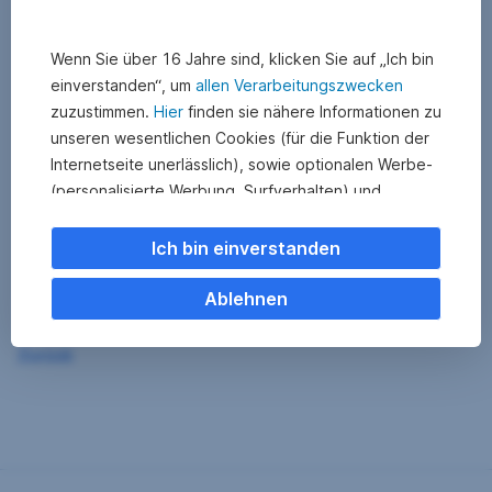
Wenn Sie über 16 Jahre sind, klicken Sie auf „Ich bin
einverstanden“, um
allen Verarbeitungszwecken
zuzustimmen.
Hier
finden sie nähere Informationen zu
unseren wesentlichen Cookies (für die Funktion der
Internetseite unerlässlich), sowie optionalen Werbe-
(personalisierte Werbung, Surfverhalten) und
Statistik-Cookies (Nutzerverhalten,
Serviceverbesserung). Einzelne Kategorien können
Ich bin einverstanden
Sie auch ablehnen. Ihre
Cookie Einstellungen können Sie jederzeit ändern
.
Ablehnen
Einige unserer Partnerdienste befinden sich in den
Zurück
USA. Nach Rechtssprechung des Europäischen
Gerichtshofs existiert derzeit in den USA kein
angemessener Datenschutz. Es besteht das Risiko,
dass Ihre Daten durch US-Behörden kontrolliert und
überwacht werden. Dagegen können Sie keine