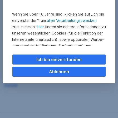
Wenn Sie über 16 Jahre sind, klicken Sie auf „Ich bin
einverstanden“, um
allen Verarbeitungszwecken
zuzustimmen.
Hier
finden sie nähere Informationen zu
unseren wesentlichen Cookies (für die Funktion der
Internetseite unerlässlich), sowie optionalen Werbe-
(personalisierte Werbung, Surfverhalten) und
Statistik-Cookies (Nutzerverhalten,
Serviceverbesserung). Einzelne Kategorien können
Ich bin einverstanden
Sie auch ablehnen. Ihre
Cookie Einstellungen können Sie jederzeit ändern
.
Ablehnen
Einige unserer Partnerdienste befinden sich in den
Zurück
USA. Nach Rechtssprechung des Europäischen
Gerichtshofs existiert derzeit in den USA kein
angemessener Datenschutz. Es besteht das Risiko,
dass Ihre Daten durch US-Behörden kontrolliert und
überwacht werden. Dagegen können Sie keine