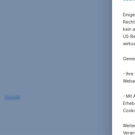
Einig
Recht
kein 
US-Be
wirks
Gemei
- Ihr
Webau
- Mit
Zurück
Erheb
Cooki
Weite
Verant