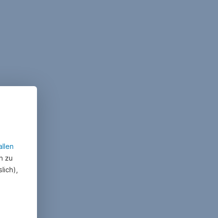
allen
n zu
lich),