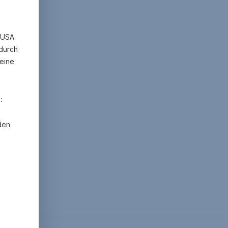
n USA
 durch
eine
:
den