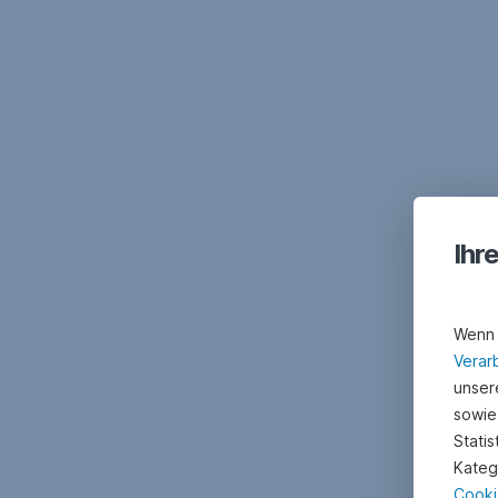
Ihr
Wenn 
Verar
unsere
sowie
Stati
Kateg
Cooki