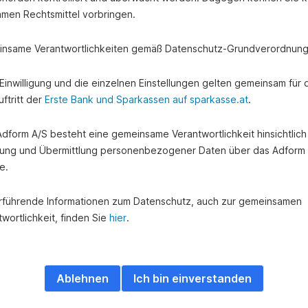
Euro
amen Rechtsmittel vorbringen.
in
einen
nsame Verantwortlichkeiten gemäß Datenschutz-Grundverordnung
nachhaltigen
itive
Breite
Investmentfonds
e Einwilligung und die einzelnen Einstellungen gelten gemeinsam für 
der
wirkungen
Streuu
vorwiegend
ftritt der
Erste Bank und Sparkassen auf sparkasse.at
.
in
Aktien
Sie
 Adform A/S besteht eine gemeinsame Verantwortlichkeit hinsichtlich
aus
s
investieren
ung und Übermittlung personenbezogener Daten über das Adform
dem
t
breit
e.
Bereich
gestreut
Umwelttechnologien
bare
in
investiert.
rführende Informationen zum Datenschutz, auch zur gemeinsamen
ive
verschiede
Eine
ng
Unternehm
wortlichkeit, finden Sie
hier
.
Veranlagung
aus
in
lt
der
Wertpapiere
der
Umweltbra
birgt
lschaft
Ablehnen
Ich bin einverstanden
Chancen
und