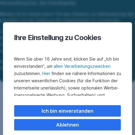
Verschuldung bzw. des Fremdkapitals.
Weiters ist es ratsam einen Teil des Gewinns zur Verbesserung der
Liquidität und die Stärkung des Eigenkapitals zu verwenden
Zusätzlich werden die Mittel in die Firma reinvestiert,
Ihre Einstellung zu Cookies
beispielsweise werden Sachanlagen gekauft oder die
Überschüsse werden in die Ausbildung für die Mitarbeiter
verwendet.
Wenn Sie über 16 Jahre sind, klicken Sie auf „Ich bin
Hier ist darauf zu achten, dass eine Ausgewogenheit bei der
einverstanden“, um
allen Verarbeitungszwecken
Verwendung der Mittel besteht.
zuzustimmen.
Hier
finden sie nähere Informationen zu
unseren wesentlichen Cookies (für die Funktion der
Internetseite unerlässlich), sowie optionalen Werbe-
(personalisierte Werbung, Surfverhalten) und
Statistik-Cookies (Nutzerverhalten,
Serviceverbesserung). Einzelne Kategorien können
Ich bin einverstanden
Sie auch ablehnen. Ihre
Cookie Einstellungen können Sie jederzeit ändern
.
Ablehnen