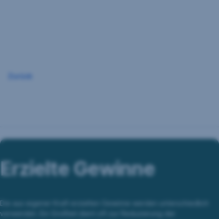
Navigation
überspringen
Zurück
Erzielte Gewinne
Die aus eigener Kraft erzielten Gewinne werden unterschiedlich
verwendet. Ein Großteil dient oft zur Reduzierung der