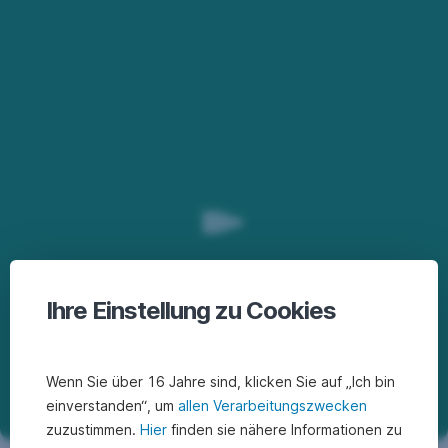
Kreditkarten
für
Ihre
private
Nutzung
Ihre Einstellung zu Cookies
Wenn Sie über 16 Jahre sind, klicken Sie auf „Ich bin
einverstanden“, um
allen Verarbeitungszwecken
zuzustimmen.
Hier
finden sie nähere Informationen zu