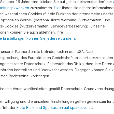
Sie über 16 Jahre sind, klicken Sie auf „Ich bin einverstanden“, um
beitungszwecken
zuzustimmen.
Hier
finden sie nähere Informatione
n wesentlichen Cookies (für die Funktion der Internetseite unerläss
 optionalen Werbe- (personalisierte Werbung, Surfverhalten) und
stik-Cookies (Nutzerverhalten, Serviceverbesserung). Einzelne
orien können Sie auch ablehnen. Ihre
e Einstellungen können Sie jederzeit ändern
.
e unserer Partnerdienste befinden sich in den USA. Nach
ssprechung des Europäischen Gerichtshofs existiert derzeit in de
angemessener Datenschutz. Es besteht das Risiko, dass Ihre Daten
hörden kontrolliert und überwacht werden. Dagegen können Sie k
amen Rechtsmittel vorbringen.
nsame Verantwortlichkeiten gemäß Datenschutz-Grundverordnung
e Einwilligung und die einzelnen Einstellungen gelten gemeinsam für 
ftritt der
Erste Bank und Sparkassen auf sparkasse.at
.