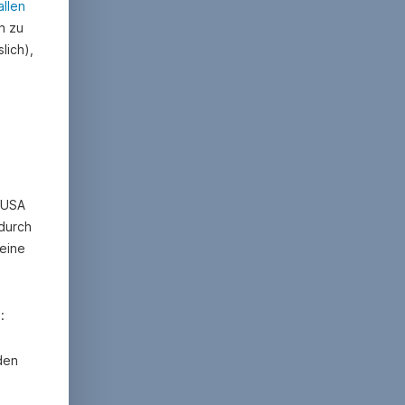
allen
n zu
lich),
n USA
 durch
eine
:
den